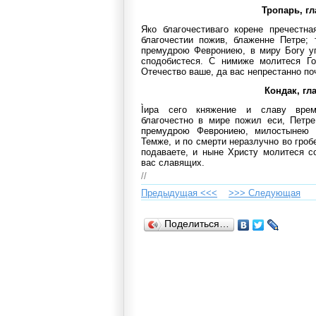
Тропарь, гл
Яко благочестиваго корене пречестн
благочестии пожив, блаженне Петре;
премудрою Феврониею, в миру Богу у
сподобистеся. С нимиже молитеся Го
Отечество ваше, да вас непрестанно по
Кондак, гла
Ìира сего княжение и славу вре
благочестно в мире пожил еси, Петр
премудрою Феврониею, милостынею 
Темже, и по смерти неразлучно во гро
подаваете, и ныне Христу молитеся с
вас славящих.
//
Предыдущая <<<
>>> Cледующая
Поделиться…