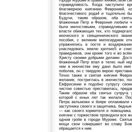
городе Муроме и правил княжеством св
справедливость. Когда наступило в
благоверною княгинею Февронией, к
благочестивого рода4 и тщательно бы
Будучи, таким образом, оба свя
блаженные Петр и Феврония любили ч
были милостивыми, справедливыми и
власти обижающих тех, кто подвергал
иноческого и священнического зван
пособия, с великим милосердием от
упражнялись в посте и воздержани
унаследовать землю кротких5 и снис
праведников, они кроме того и во всё
Христу своими добрыми делами. Дости
блаженный Петр впал в телес ный нед
чем в иночестве ему дано было имя 
поболев, он с твердою верою преставил
Точно также и святая княгиня Февро
желание, постриглась в иночество, п
Евфросинии и подобно супругу свое
чистою совестью преставилась, пред
Таким образом оба святых супруга 
которой с юных лет так желали. Пос
Петра вельможи и бояре оплакивали е
заступника своего и защитника, бедны
— как своего кормителя и помощника.
княгини с торжеством проводили все жи
одном гробе в городе Муроме. Святы
мощи свои совершают во славу Бож
обращается к ним.