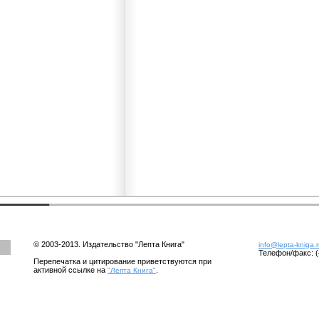
© 2003-2013. Издательство "Лепта Книга"
info@lepta-kniga.
Телефон/факс: (
Перепечатка и цитирование приветствуются при
активной ссылке на
.
"Лепта Книга"