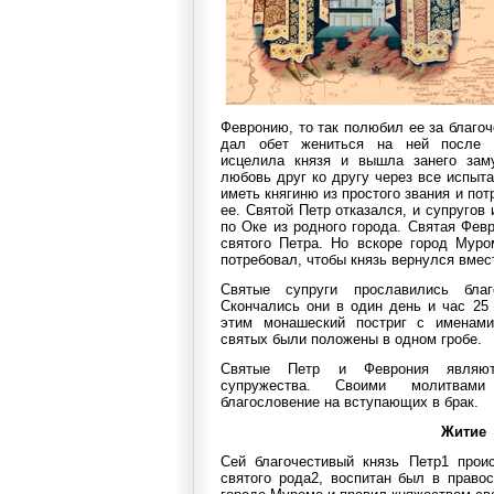
Февронию, то так полюбил ее за благоч
дал обет жениться на ней после и
исцелила князя и вышла занего зам
любовь друг ко другу через все испыта
иметь княгиню из простого звания и пот
ее. Святой Петр отказался, и супругов
по Оке из родного города. Святая Фе
святого Петра. Но вскоре город Муро
потребовал, чтобы князь вернулся вмес
Святые супруги прославились бла
Скончались они в один день и час 25
этим монашеский постриг с именам
святых были положены в одном гробе.
Святые Петр и Феврония являютс
супружества. Своими молитвам
благословение на вступающих в брак.
Житие
Сей благочестивый князь Петр1 прои
святого рода2, воспитан был в право