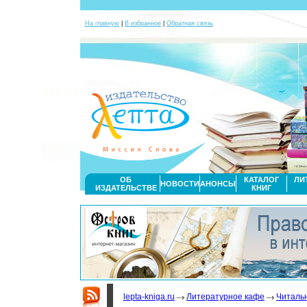
На главную
|
В избранное
|
Обратная связь
ОБ
КАТАЛОГ
ЛИ
НОВОСТИ
АНОНСЫ
ИЗДАТЕЛЬСТВЕ
КНИГ
lepta-kniga.ru
Литературное кафе
Читаль