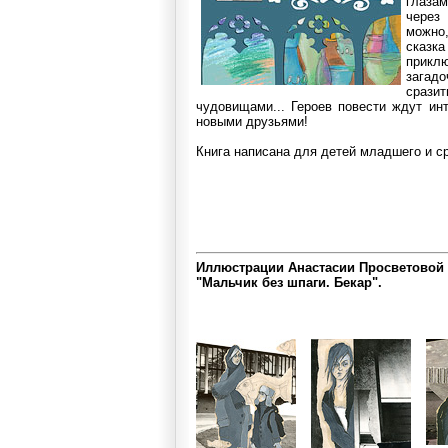
глазам
через
можно,
сказк
прик
загад
сра
чудовищами... Героев повести ждут ин
новыми друзьями!
Книга написана для детей младшего и с
Иллюстрации Анастасии Просветовой к
"Мальчик без шпаги. Бекар".