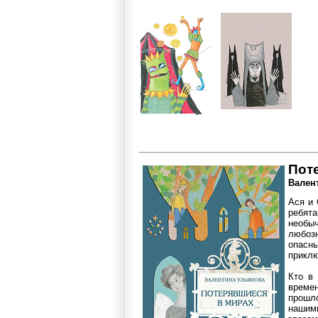
Пот
Вален
Ася и 
ребята
необы
любоз
опас
приклю
Кто в
време
прошл
наши