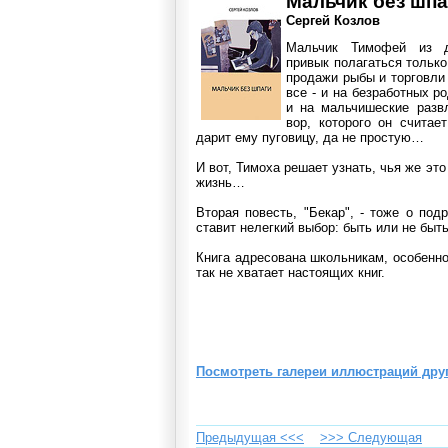
Мальчик без шпа
Сергей Козлов
Мальчик Тимофей из д
привык полагаться только
продажи рыбы и торговли
все - и на безработных ро
и на мальчишеские разв
вор, которого он считае
дарит ему пуговицу, да не простую…
И вот, Тимоха решает узнать, чья же это
жизнь…
Вторая повесть, "Бекар", - тоже о под
ставит нелегкий выбор: быть или не быт
Книга адресована школьникам, особенн
так не хватает настоящих книг.
Посмотреть галереи иллюстраций друг
Предыдущая <<<
>>> Cледующая