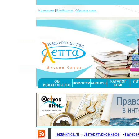
На главную
|
В избранное
|
Обратная связь
ОБ
КАТАЛОГ
ЛИ
НОВОСТИ
АНОНСЫ
ИЗДАТЕЛЬСТВЕ
КНИГ
lepta-kniga.ru
Литературное кафе
Галере