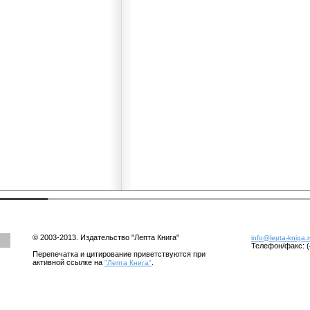
© 2003-2013. Издательство "Лепта Книга"
info@lepta-kniga.
Телефон/факс: (
Перепечатка и цитирование приветствуются при
активной ссылке на
.
"Лепта Книга"