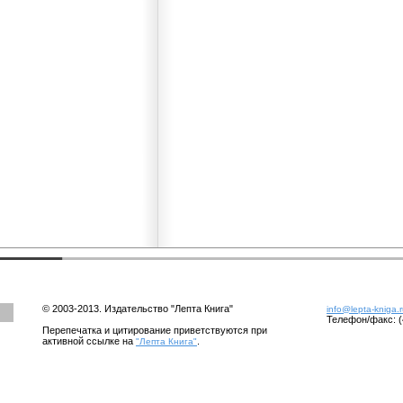
© 2003-2013. Издательство "Лепта Книга"
info@lepta-kniga.
Телефон/факс: (
Перепечатка и цитирование приветствуются при
активной ссылке на
.
"Лепта Книга"