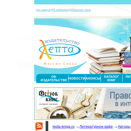
На главную
|
В избранное
|
Обратная связь
ОБ
КАТАЛОГ
ЛИ
НОВОСТИ
АНОНСЫ
ИЗДАТЕЛЬСТВЕ
КНИГ
lepta-kniga.ru
Литературное кафе
Авторы