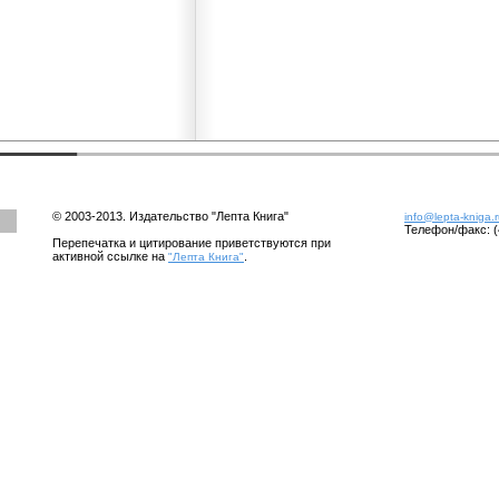
© 2003-2013. Издательство "Лепта Книга"
info@lepta-kniga.
Телефон/факс: (
Перепечатка и цитирование приветствуются при
активной ссылке на
.
"Лепта Книга"