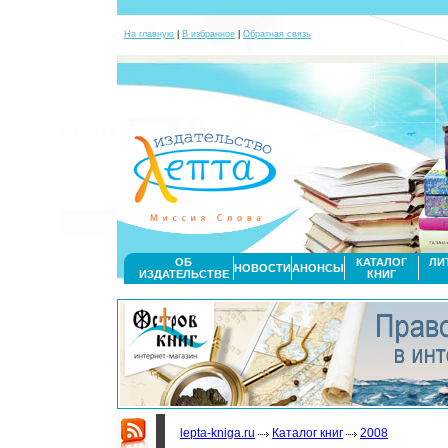
На главную
|
В избранное
|
Обратная связь
ОБ
КАТАЛОГ
ЛИ
НОВОСТИ
АНОНСЫ
ИЗДАТЕЛЬСТВЕ
КНИГ
lepta-kniga.ru
Каталог книг
2008