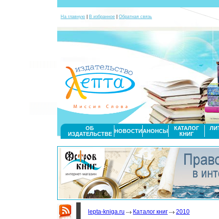
На главную
|
В избранное
|
Обратная связь
ОБ
КАТАЛОГ
ЛИ
НОВОСТИ
АНОНСЫ
ИЗДАТЕЛЬСТВЕ
КНИГ
lepta-kniga.ru
Каталог книг
2010