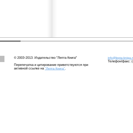
© 2003-2013. Издательство "Лепта Книга"
info@lepta-kniga.
Телефон/факс: (
Перепечатка и цитирование приветствуются при
активной ссылке на
.
"Лепта Книга"