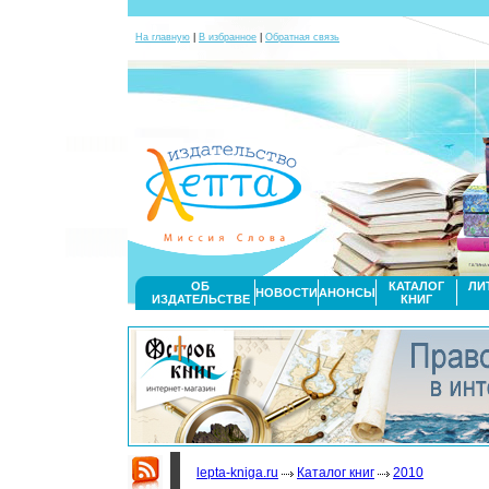
На главную
|
В избранное
|
Обратная связь
ОБ
КАТАЛОГ
ЛИ
НОВОСТИ
АНОНСЫ
ИЗДАТЕЛЬСТВЕ
КНИГ
lepta-kniga.ru
Каталог книг
2010