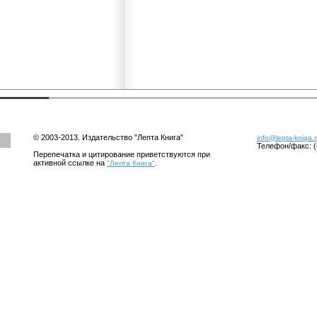
© 2003-2013. Издательство "Лепта Книга"
info@lepta-kniga.
Телефон/факс: (
Перепечатка и цитирование приветствуются при
активной ссылке на
.
"Лепта Книга"