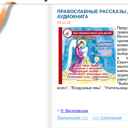
ПРАВОСЛАВНЫЕ РАССКАЗЫ Д
АУДИОКНИГА
09.11.10
Пре
прав
Весе
одном
момен
добро
выбор
в ос
Еван
мален
важн
ауди
равн
"Выбо
всего", "Воздушные ямы", "Учительница
//
Н. Веселовская
Предыдущая <<<
>>> Cледующая