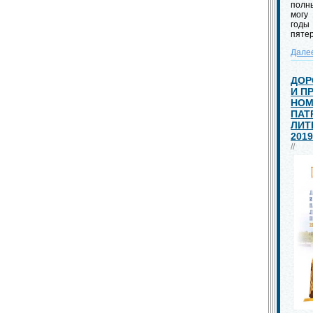
полны
могу
год
пяте
Дале
ДОР
И П
НОМ
ПАТ
ЛИТ
2019
//