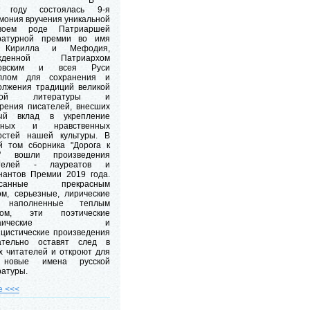
В
 году состоялась 9-я
мония вручения уникальной
воем роде Патриаршей
ратурной премии во имя
. Кирилла и Мефодия,
ежденной Патриархом
ковским и всея Руси
ллом для сохранения и
олжения традиций великой
ской литературы и
рения писателей, внесших
ый вклад в укрепление
овных и нравственных
остей нашей культуры. В
й том сборника "Дорога к
" вошли произведения
ателей - лауреатов и
нантов Премии 2019 года.
исанные прекрасным
ом, серьезные, лирические
 наполненные теплым
ром, эти поэтические
озаические и
ицистические произведения
ательно оставят след в
х читателей и откроют для
 новые имена русской
ратуры.
е <<<