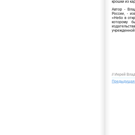
крошки из ка
Автор - Вла
России, - и
«Небо в отк
которому б
издательств
учрежденной 
// Иерей Вл
Предыдущая