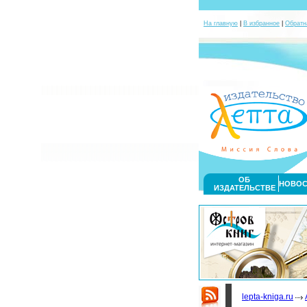
На главную
|
В избранное
|
Обратн
ОБ
НОВОС
ИЗДАТЕЛЬСТВЕ
lepta-kniga.ru