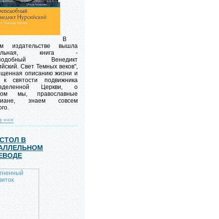
В
м издательстве вышла
кальная, книга -
еподобный Венедикт
йский. Свет Темных веков",
ященная описанию жизни и
 к святости подвижника
азделенной Церкви, о
ром мы, православные
стиане, знаем совсем
го.
е <<<
СТОЛ В
АЛЛЕЛЬНОМ
ЕВОДЕ