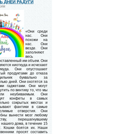
Ь ДНЕЙ РАДУГИ
 Ким
«Они среди
нас. Они
похожи на
нас. Они
везде. Они
заполняют
весь
оставленный им объем. Они
яются ниоткуда и исчезают
куда. Они опустошают
тый продуктами до отказа
дильник буквально за
лько дней. Они охотятся за
ми гаджетами. Они могут
утить по винтику то, что мы
али неубиваемым. Они
одят конфеты в самых
ельно сокрытых местах и
вывают фантики в самые
слимые отверстия. Они
обны вынести мозг любому
ству, перешагнувшему
 нашего дома, в течение 15
т. Кошки боятся их. Наши
твенники просят составить