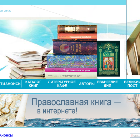
ая связь
КАТАЛОГ
ЛИТЕРАТУРНОЕ
ЕВАНГЕЛИЕ
ВЕЛИКИ
ТИ
АНОНСЫ
АВТОРЫ
КНИГ
КАФЕ
ДНЯ
ПОСТ
Анонсы