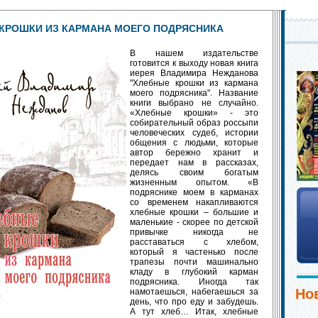
КРОШКИ ИЗ КАРМАНА МОЕГО ПОДРЯСНИКА
В нашем издательстве
готовится к выходу новая книга
иерея Владимира Нежданова
"Хлебные крошки из кармана
моего подрясника". Название
книги выбрано не случайно.
«Хлебные крошки» - это
собирательный образ россыпи
человеческих судеб, истории
общения с людьми, которые
автор бережно хранит и
передает нам в рассказах,
делясь своим богатым
жизненным опытом. «В
подряснике моем в карманах
со временем накапливаются
хлебные крошки – большие и
маленькие - скорее по детской
привычке никогда не
расставаться с хлебом,
который я частенько после
трапезы почти машинально
кладу в глубокий карман
подрясника. Иногда так
Но
намотаешься, набегаешься за
день, что про еду и забудешь.
А тут хлеб… Итак, хлебные