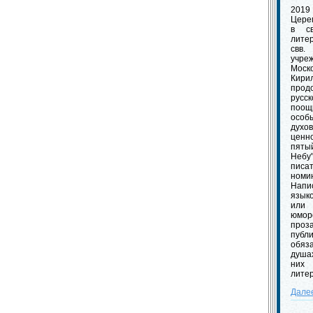
2019
Цере
в с
лите
свв
учр
Мос
Кири
прод
рус
поощ
особ
дух
ценн
пяты
Небу
пис
номи
Нап
язык
или
юмо
пр
публ
обяз
душа
них
лите
Дале