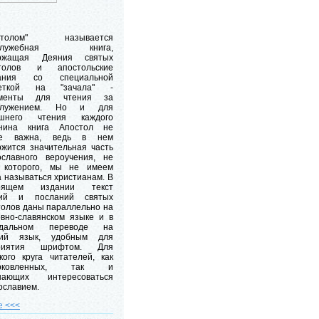
остолом" называется
ослужебная книга,
ржащая Деяния святых
толов и апостольские
лания со специальной
меткой на "зачала" -
гменты для чтения за
ослужением. Но и для
шнего чтения каждого
нина книга Апостол не
ее важна, ведь в нем
ржится значительная часть
ославного вероучения, не
 которого, мы не имеем
 называться христианам. В
тоящем издании текст
ий и посланий святых
толов даны параллельно на
овно-славянском языке и в
одальном переводе на
кий язык, удобным для
приятия шрифтом. Для
кого круга читателей, как
ерковленных, так и
нающих интересоваться
ославием.
е <<<