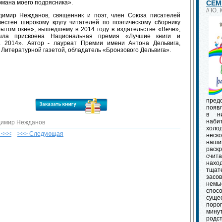
рмана моего подрясника».
СЕМ
// Ю.
димир Нежданов, священник и поэт, член Союза писателей
звестен широкому кругу читателей по поэтическому сборнику
рытом окне», вышедшему в 2014 году в издательстве «Вече»,
ыла присвоена Национальная премия «Лучшие книги и
а 2014». Автор - лауреат Премии имени Антона Дельвига,
Литературной газетой, обладатель «Бронзового Дельвига».
пред
появл
в ни
наби
адимир Нежданов
холо
 <<<
>>> Cледующая
неско
наши
раскр
счит
нах
тщат
засо
немы
спос
суще
порог
мину
родс