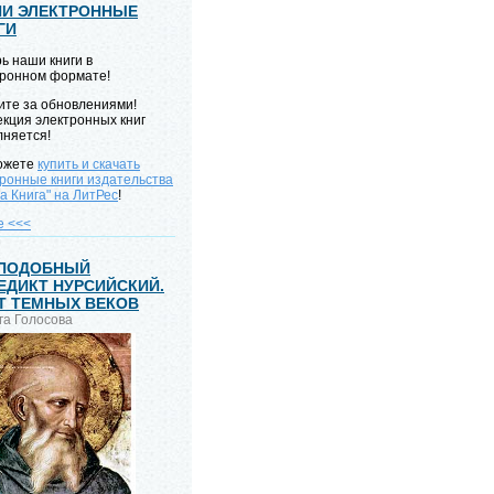
И ЭЛЕКТРОННЫЕ
ГИ
ь наши книги в
тронном формате!
ите за обновлениями!
кция электронных книг
лняется!
ожете
купить и скачать
ронные книги издательства
а Книга" на ЛитРес
!
е <<<
ПОДОБНЫЙ
ЕДИКТ НУРСИЙСКИЙ.
Т ТЕМНЫХ ВЕКОВ
ьга Голосова