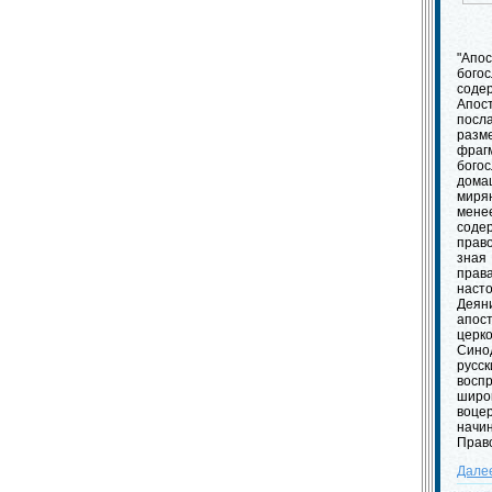
"Ап
бог
соде
Апос
пос
раз
фра
бог
дома
миря
мен
соде
прав
зная
права
нас
Деян
апос
церк
Син
русс
вос
широ
воц
начи
Прав
Дале