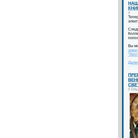
НАШ
КНИ
//
Тепер
элек
След
Колле
попо
Вы м
элект
"Лепт
Дале
ПРЕ
ВЕН
СВЕ
// Ол