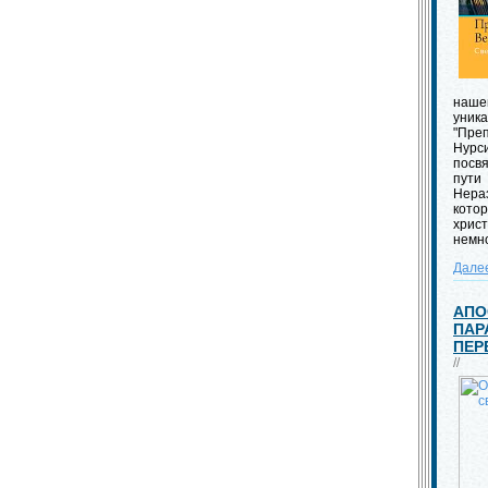
наше
уни
"Пр
Нурси
посв
пути
Нер
кото
хри
немно
Дале
АПО
ПАР
ПЕР
//