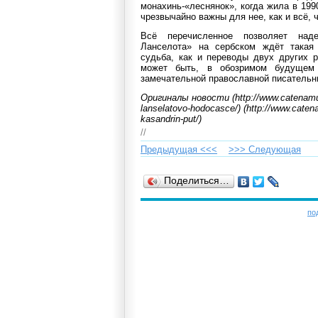
монахинь-«леснянок», когда жила в 1990
чрезвычайно важны для нее, как и всё, 
Всё перечисленное позволяет наде
Ланселота» на сербском ждёт такая 
судьба, как и переводы двух других 
может быть, в обозримом будущем
замечательной православной писательн
Оригиналы новости (http://www.catenamun
lanselatovo-hodocasce/) (http://www.cate
kasandrin-put/)
//
Предыдущая <<<
>>> Cледующая
Поделиться…
по