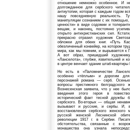
отношение немножко особенное. И н
долгожданное для сербского читател
антиутопии, которая с каждым годом в
нашу повседневную реальность. Т
манипуляции сознанием с их помощью,
ценности» в виде содомии и толерант
вещам, и наконец, постоянно усилив
открыто антихристианских сил. Кстати
прекрасно отразил художник Светоз
обложки для обеих книг. «Путь Ка
обезличенный конвейер, на котором тру
мира, как мы помним, и вырывается к 
А вот образ, пришедший художник
«Ланселота», глубже, язвительней и к
в центре венчает здание штаб-квартиры
Но есть в «Паломничестве Лансел
особенно «тёплым» и дорогим для
персонажей романа — серб. Осенью
вопросы престижного белградского ж
Вознесенская заявила, что у нее был
введения этого героя в повествов
исторический факт тесной дружбы бр
сербского. Во-вторых — общая ненави
вызывают и русские, и сербы. И, в-
восстановления сербского женского
русской женской Леснинской обит
революции 1917 г. в Сербии. Писате
обстоятельства, связанные с возро
монашества она узнала непосредс