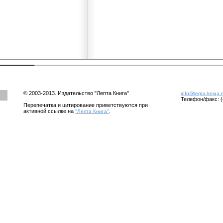
© 2003-2013. Издательство "Лепта Книга"
info@lepta-kniga.
Телефон/факс: (
Перепечатка и цитирование приветствуются при
активной ссылке на
.
"Лепта Книга"