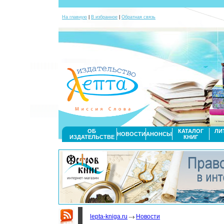
На главную
|
В избранное
|
Обратная связь
ОБ
КАТАЛОГ
ЛИ
НОВОСТИ
АНОНСЫ
ИЗДАТЕЛЬСТВЕ
КНИГ
lepta-kniga.ru
Новости