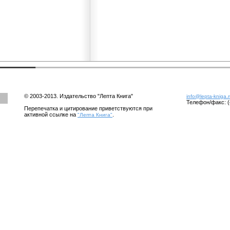
© 2003-2013. Издательство "Лепта Книга"
info@lepta-kniga.
Телефон/факс: (
Перепечатка и цитирование приветствуются при
активной ссылке на
.
"Лепта Книга"