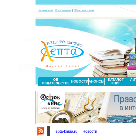
На главную
|
В избранное
|
Обратная связь
ОБ
КАТАЛОГ
ЛИ
НОВОСТИ
АНОНСЫ
ИЗДАТЕЛЬСТВЕ
КНИГ
lepta-kniga.ru
Новости